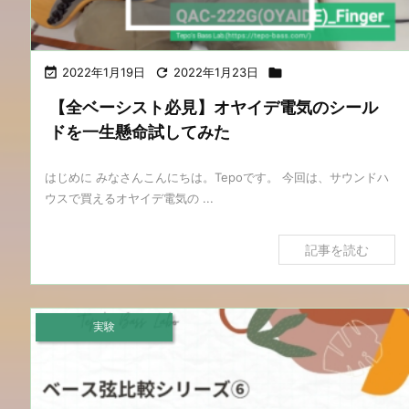

2022年1月19日

2022年1月23日

【全ベーシスト必見】オヤイデ電気のシール
ドを一生懸命試してみた
はじめに みなさんこんにちは。Tepoです。 今回は、サウンドハ
ウスで買えるオヤイデ電気の ...
記事を読む
実験