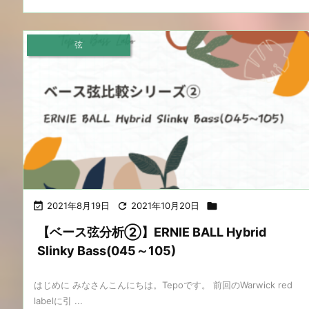
弦

2021年8月19日

2021年10月20日

【ベース弦分析②】ERNIE BALL Hybrid
Slinky Bass(045～105)
はじめに みなさんこんにちは。Tepoです。 前回のWarwick red
labelに引 ...