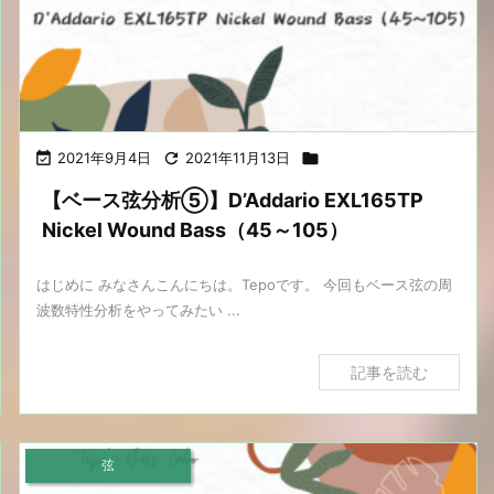

2021年9月4日

2021年11月13日

【ベース弦分析⑤】D’Addario EXL165TP
Nickel Wound Bass（45～105）
はじめに みなさんこんにちは。Tepoです。 今回もベース弦の周
波数特性分析をやってみたい ...
記事を読む
弦