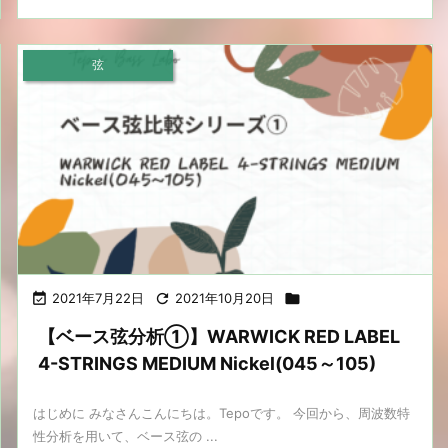
弦

2021年7月22日

2021年10月20日

【ベース弦分析①】WARWICK RED LABEL
4-STRINGS MEDIUM Nickel(045～105)
はじめに みなさんこんにちは。Tepoです。 今回から、周波数特
性分析を用いて、ベース弦の ...