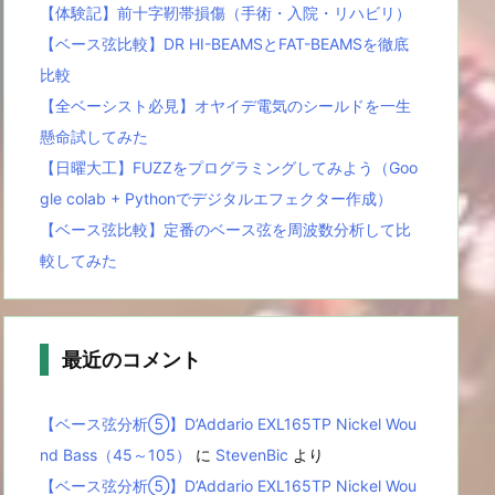
【体験記】前十字靭帯損傷（手術・入院・リハビリ）
【ベース弦比較】DR HI-BEAMSとFAT-BEAMSを徹底
比較
【全ベーシスト必見】オヤイデ電気のシールドを一生
懸命試してみた
【日曜大工】FUZZをプログラミングしてみよう（Goo
gle colab + Pythonでデジタルエフェクター作成）
【ベース弦比較】定番のベース弦を周波数分析して比
較してみた
最近のコメント
【ベース弦分析⑤】D’Addario EXL165TP Nickel Wou
nd Bass（45～105）
に
StevenBic
より
【ベース弦分析⑤】D’Addario EXL165TP Nickel Wou