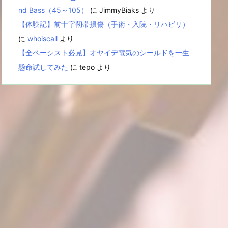
nd Bass（45～105）
に
JimmyBiaks
より
【体験記】前十字靭帯損傷（手術・入院・リハビリ）
に
whoiscall
より
【全ベーシスト必見】オヤイデ電気のシールドを一生
懸命試してみた
に
tepo
より