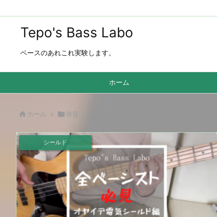
Tepo's Bass Labo
ベースのあれこれ実験します。
ホーム

ホーム
>

倍音
シールド