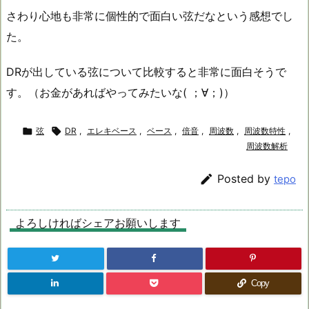
さわり心地も非常に個性的で面白い弦だなという感想でし
た。
DRが出している弦について比較すると非常に面白そうで
す。（お金があればやってみたいな( ；∀；)）

弦

DR
,
エレキベース
,
ベース
,
倍音
,
周波数
,
周波数特性
,
周波数解析

Posted by
tepo
よろしければシェアお願いします
Copy