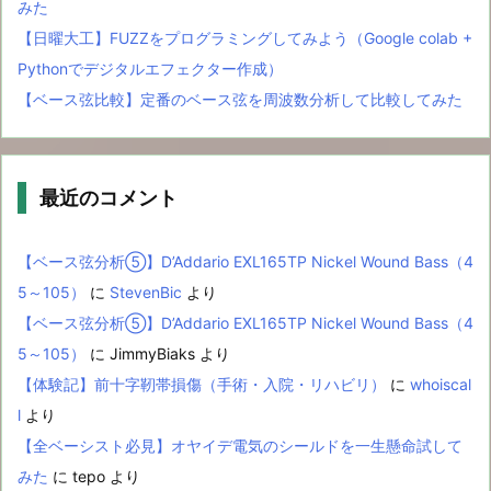
みた
【日曜大工】FUZZをプログラミングしてみよう（Google colab +
Pythonでデジタルエフェクター作成）
【ベース弦比較】定番のベース弦を周波数分析して比較してみた
最近のコメント
【ベース弦分析⑤】D’Addario EXL165TP Nickel Wound Bass（4
5～105）
に
StevenBic
より
【ベース弦分析⑤】D’Addario EXL165TP Nickel Wound Bass（4
5～105）
に
JimmyBiaks
より
【体験記】前十字靭帯損傷（手術・入院・リハビリ）
に
whoiscal
l
より
【全ベーシスト必見】オヤイデ電気のシールドを一生懸命試して
みた
に
tepo
より