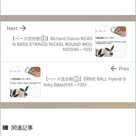

Next
【ベース弦分析④】Richard Cocco RC4G
N BASS STRINGS NICKEL ROUND WOU
ND(045～105)

Prev
【ベース弦分析②】ERNIE BALL Hybrid S
linky Bass(045～105)

関連記事