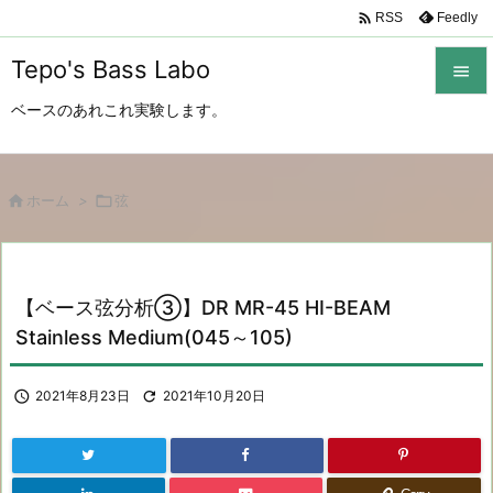

Feedly
RSS
Tepo's Bass Labo

ベースのあれこれ実験します。

メニュ

サイド

ホーム
>

弦

前へ

【ベース弦分析③】DR MR-45 HI-BEAM
次へ
Stainless Medium(045～105)

検索

2021年8月23日

2021年10月20日