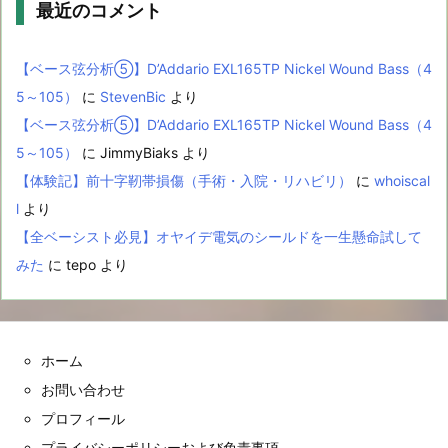
最近のコメント
【ベース弦分析⑤】D’Addario EXL165TP Nickel Wound Bass（4
5～105）
に
StevenBic
より
【ベース弦分析⑤】D’Addario EXL165TP Nickel Wound Bass（4
5～105）
に
JimmyBiaks
より
【体験記】前十字靭帯損傷（手術・入院・リハビリ）
に
whoiscal
l
より
【全ベーシスト必見】オヤイデ電気のシールドを一生懸命試して
みた
に
tepo
より
ホーム
お問い合わせ
プロフィール
プライバシーポリシーおよび免責事項