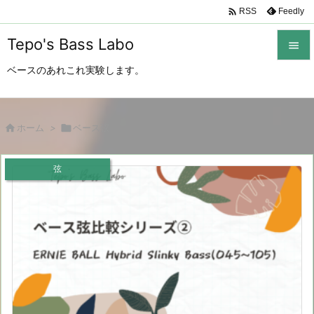

Feedly
RSS
Tepo's Bass Labo

ベースのあれこれ実験します。

メニュ

サイド

ホーム
>

ベース弦

前へ
弦

次へ

検索