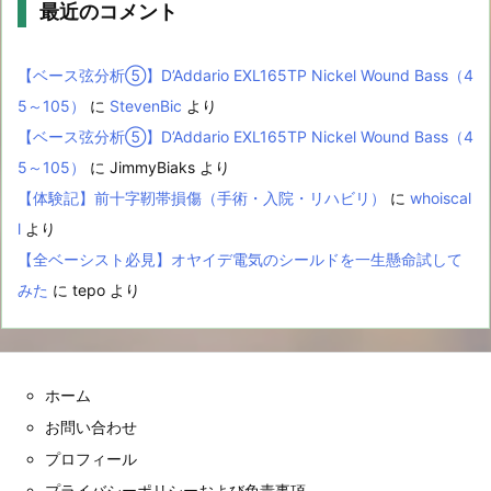
最近のコメント
【ベース弦分析⑤】D’Addario EXL165TP Nickel Wound Bass（4
5～105）
に
StevenBic
より
【ベース弦分析⑤】D’Addario EXL165TP Nickel Wound Bass（4
5～105）
に
JimmyBiaks
より
【体験記】前十字靭帯損傷（手術・入院・リハビリ）
に
whoiscal
l
より
【全ベーシスト必見】オヤイデ電気のシールドを一生懸命試して
みた
に
tepo
より
ホーム
お問い合わせ
プロフィール
プライバシーポリシーおよび免責事項