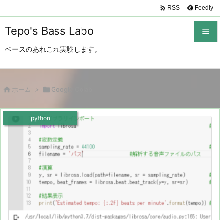

Feedly
RSS
Tepo's Bass Labo

ベースのあれこれ実験します。

メニュ

サイド

ホーム
>

Google Colab

前へ
python

次へ

検索