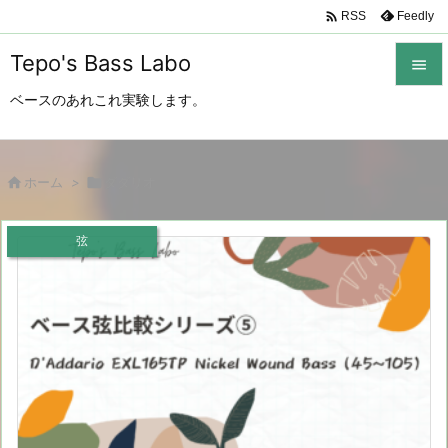

Feedly
RSS
Tepo's Bass Labo

ベースのあれこれ実験します。

メニュ

サイド

ホーム
>

ダダリオ

前へ
弦

次へ

検索